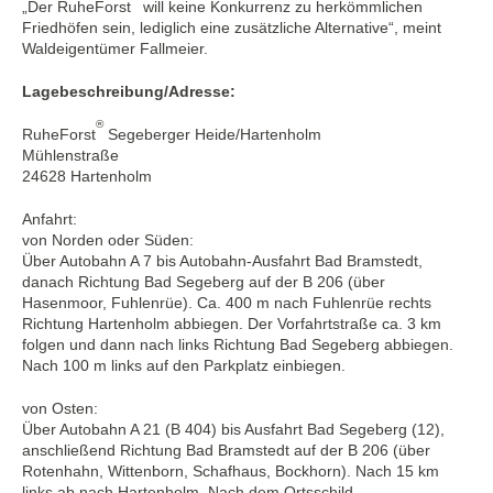
„Der RuheForst
will keine Konkurrenz zu herkömmlichen
Friedhöfen sein, lediglich eine zusätzliche Alternative“, meint
Waldeigentümer Fallmeier.
Lagebeschreibung/Adresse:
®
RuheForst
Segeberger Heide/Hartenholm
Mühlenstraße
24628 Hartenholm
Anfahrt:
von Norden oder Süden:
Über Autobahn A 7 bis Autobahn-Ausfahrt Bad Bramstedt,
danach Richtung Bad Segeberg auf der B 206 (über
Hasenmoor, Fuhlenrüe). Ca. 400 m nach Fuhlenrüe rechts
Richtung Hartenholm abbiegen. Der Vorfahrtstraße ca. 3 km
folgen und dann nach links Richtung Bad Segeberg abbiegen.
Nach 100 m links auf den Parkplatz einbiegen.
von Osten:
Über Autobahn A 21 (B 404) bis Ausfahrt Bad Segeberg (12),
anschließend Richtung Bad Bramstedt auf der B 206 (über
Rotenhahn, Wittenborn, Schafhaus, Bockhorn). Nach 15 km
links ab nach Hartenholm. Nach dem Ortsschild