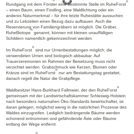
®
Rundgang mit dem Förster eine bestimmte Stelle im RuheForst
– einen Baum, einen Findling, eine Waldlichtung oder ein
anderes Naturmerkmal – für ihre letzte Ruhestätte aussuchen
und zu Lebzeiten einen Bezug dazu aufbauen. Auch die
Reservierung von Familiengräbern ist möglich. Die Gräber,
®
RuheBiotope
genannt, können mit kleinen unauffälligen
Schildern namentlich gekennzeichnet werden.
®
Im RuheForst
sind nur Urnenbestattungen möglich; die
verwendeten Urnen sind biologisch abbaubar. Auf
Trauerzeremonien im Rahmen der Beisetzung muss nicht
verzichtet werden. Grabschmuck wie Kerzen, Blumen oder
®
Kränze sind im RuheForst
nur am Bestattungstag gestattet,
danach regelt die Natur die Grabpflege.
®
Waldbesitzer Hans-Burkhard Fallmeier, der den RuheForst
gemeinsam mit der Landwirtschaftskammer Schleswig-Holstein
nach besonders naturnahen Öko-Standards bewirtschaftet, ist
daran gelegen, möglichst wenig in die natürlichen Prozesse des
Waldes einzugreifen. Lediglich bedrängende Bäume werden
schonend entnommen und gefährdende Äste oder Bäume
entlang der Wege entfernt.
®