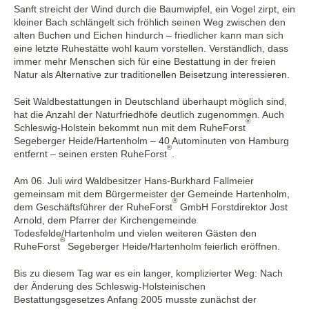
Sanft streicht der Wind durch die Baumwipfel, ein Vogel zirpt, ein
kleiner Bach schlängelt sich fröhlich seinen Weg zwischen den
alten Buchen und Eichen hindurch – friedlicher kann man sich
eine letzte Ruhestätte wohl kaum vorstellen. Verständlich, dass
immer mehr Menschen sich für eine Bestattung in der freien
Natur als Alternative zur traditionellen Beisetzung interessieren.
Seit Waldbestattungen in Deutschland überhaupt möglich sind,
hat die Anzahl der Naturfriedhöfe deutlich zugenommen. Auch
®
Schleswig-Holstein bekommt nun mit dem RuheForst
Segeberger Heide/Hartenholm – 40 Autominuten von Hamburg
®
entfernt – seinen ersten RuheForst
.
Am 06. Juli wird Waldbesitzer Hans-Burkhard Fallmeier
gemeinsam mit dem Bürgermeister der Gemeinde Hartenholm,
®
dem Geschäftsführer der RuheForst
GmbH Forstdirektor Jost
Arnold, dem Pfarrer der Kirchengemeinde
Todesfelde/Hartenholm und vielen weiteren Gästen den
®
RuheForst
Segeberger Heide/Hartenholm feierlich eröffnen.
Bis zu diesem Tag war es ein langer, komplizierter Weg: Nach
der Änderung des Schleswig-Holsteinischen
Bestattungsgesetzes Anfang 2005 musste zunächst der