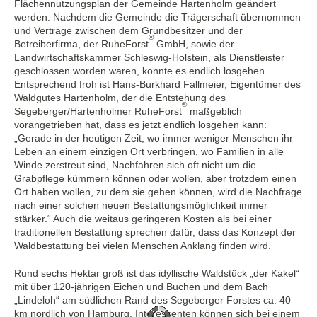
Flächennutzungsplan der Gemeinde Hartenholm geändert
werden. Nachdem die Gemeinde die Trägerschaft übernommen
und Verträge zwischen dem Grundbesitzer und der
®
Betreiberfirma, der RuheForst
GmbH, sowie der
Landwirtschaftskammer Schleswig-Holstein, als Dienstleister
geschlossen worden waren, konnte es endlich losgehen.
Entsprechend froh ist Hans-Burkhard Fallmeier, Eigentümer des
Waldgutes Hartenholm, der die Entstehung des
®
Segeberger/Hartenholmer RuheForst
maßgeblich
vorangetrieben hat, dass es jetzt endlich losgehen kann:
„Gerade in der heutigen Zeit, wo immer weniger Menschen ihr
Leben an einem einzigen Ort verbringen, wo Familien in alle
Winde zerstreut sind, Nachfahren sich oft nicht um die
Grabpflege kümmern können oder wollen, aber trotzdem einen
Ort haben wollen, zu dem sie gehen können, wird die Nachfrage
nach einer solchen neuen Bestattungsmöglichkeit immer
stärker.“ Auch die weitaus geringeren Kosten als bei einer
traditionellen Bestattung sprechen dafür, dass das Konzept der
Waldbestattung bei vielen Menschen Anklang finden wird.
Rund sechs Hektar groß ist das idyllische Waldstück „der Kakel“
mit über 120-jährigen Eichen und Buchen und dem Bach
„Lindeloh“ am südlichen Rand des Segeberger Forstes ca. 40
km nördlich von Hamburg. Interessenten können sich bei einem