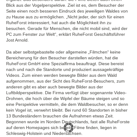
Blick aus der Vogelperspektive. Ziel ist es, dem Besucher der
Seite einen noch besseren Eindruck des jeweiligen Waldes von
zu Hause aus zu ermöglichen. „Nicht jeder, der sich für einen
RuheForst interessiert, hat auch die Möglichkeit ihn zu
besuchen. Gerade für Menschen, die nicht mobil sind, wird der
PC zum Fenster zur Welt“, erklärt RuheForst Geschäftsführer
Jost Arnold.
Da aber selbstgebastelte oder allgemeine „Filmchen“ keine
Bereicherung für den Besucher darstellen würden, hat die
RuheForst GmbH eine Spezialfirma beauftragt. Diese bereist
nach und nach die Standorte und produziert aussagekräftige
Videos. Zum einen werden bewegte Bilder aus dem Wald
aufgenommen, aus der Sicht des RuheForst-Besuchers, zum
anderen gibt es aber auch bewegte Bilder aus der
Luftbildperspektive. Die Firma verfügt über sogenannte Video-
Drohnen, die hoch über die Wipfel der Bäume steigen und so
eine Perspektive vermitteln, die dem Waldbesucher, so er denn
kein Vogel ist, verwehrt bleibt. Bei rund 60 Standorten in bisher
13 Bundesländern brauchen die Aufnahmen etwas Zeit.
Begonnen wurde im Norden Deutschlands, fast alle RuheForste
auf deren Homepages sich bereits Filme finden, liegen in
Schleswig-Holstein und Niedersachsen.