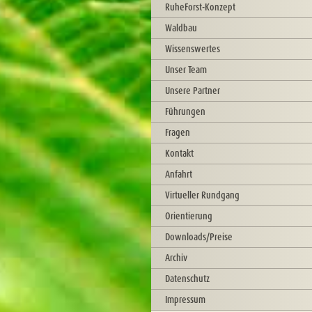
RuheForst-Konzept
Waldbau
Wissenswertes
Unser Team
Unsere Partner
Führungen
Fragen
Kontakt
Anfahrt
Virtueller Rundgang
Orientierung
Downloads/Preise
Archiv
Datenschutz
Impressum