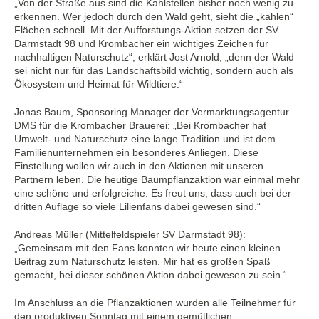
„Von der Straße aus sind die Kahlstellen bisher noch wenig zu
erkennen. Wer jedoch durch den Wald geht, sieht die „kahlen“
Flächen schnell. Mit der Aufforstungs-Aktion setzen der SV
Darmstadt 98 und Krombacher ein wichtiges Zeichen für
nachhaltigen Naturschutz“, erklärt Jost Arnold, „denn der Wald
sei nicht nur für das Landschaftsbild wichtig, sondern auch als
Ökosystem und Heimat für Wildtiere.“
Jonas Baum, Sponsoring Manager der Vermarktungsagentur
DMS für die Krombacher Brauerei: „Bei Krombacher hat
Umwelt- und Naturschutz eine lange Tradition und ist dem
Familienunternehmen ein besonderes Anliegen. Diese
Einstellung wollen wir auch in den Aktionen mit unseren
Partnern leben. Die heutige Baumpflanzaktion war einmal mehr
eine schöne und erfolgreiche. Es freut uns, dass auch bei der
dritten Auflage so viele Lilienfans dabei gewesen sind.“
Andreas Müller (Mittelfeldspieler SV Darmstadt 98):
„Gemeinsam mit den Fans konnten wir heute einen kleinen
Beitrag zum Naturschutz leisten. Mir hat es großen Spaß
gemacht, bei dieser schönen Aktion dabei gewesen zu sein.“
Im Anschluss an die Pflanzaktionen wurden alle Teilnehmer für
den produktiven Sonntag mit einem gemütlichen