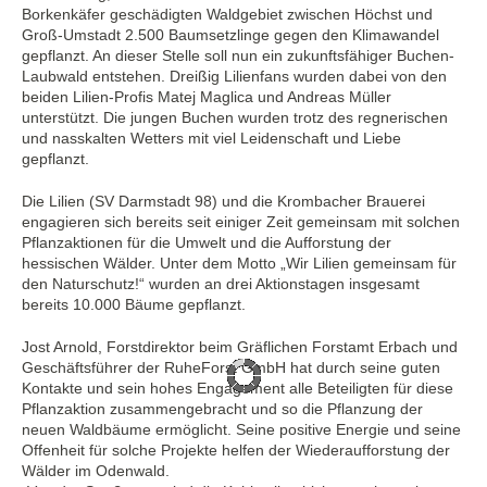
Borkenkäfer geschädigten Waldgebiet zwischen Höchst und
Groß-Umstadt 2.500 Baumsetzlinge gegen den Klimawandel
gepflanzt. An dieser Stelle soll nun ein zukunftsfähiger Buchen-
Laubwald entstehen. Dreißig Lilienfans wurden dabei von den
beiden Lilien-Profis Matej Maglica und Andreas Müller
unterstützt. Die jungen Buchen wurden trotz des regnerischen
und nasskalten Wetters mit viel Leidenschaft und Liebe
gepflanzt.
Die Lilien (SV Darmstadt 98) und die Krombacher Brauerei
engagieren sich bereits seit einiger Zeit gemeinsam mit solchen
Pflanzaktionen für die Umwelt und die Aufforstung der
hessischen Wälder. Unter dem Motto „Wir Lilien gemeinsam für
den Naturschutz!“ wurden an drei Aktionstagen insgesamt
bereits 10.000 Bäume gepflanzt.
Jost Arnold, Forstdirektor beim Gräflichen Forstamt Erbach und
Geschäftsführer der RuheForst GmbH hat durch seine guten
Kontakte und sein hohes Engagement alle Beteiligten für diese
Pflanzaktion zusammengebracht und so die Pflanzung der
neuen Waldbäume ermöglicht. Seine positive Energie und seine
Offenheit für solche Projekte helfen der Wiederaufforstung der
Wälder im Odenwald.